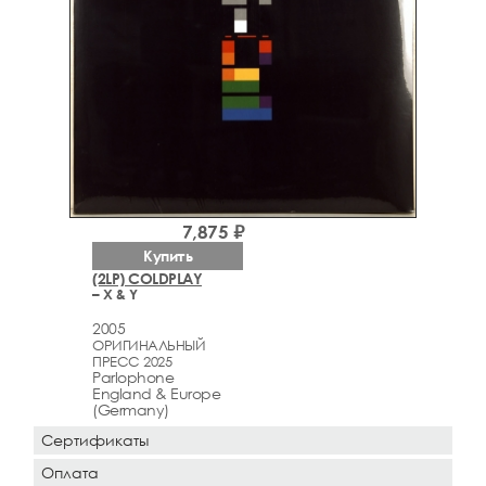
7,875 ₽
Купить
(2LP) COLDPLAY
– X & Y
2005
ОРИГИНАЛЬНЫЙ
ПРЕСС 2025
Parlophone
England & Europe
(Germany)
Сертификаты
Оплата