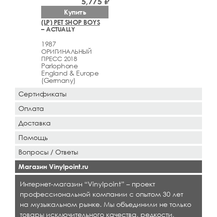
5,775 ₽
Купить
(LP) PET SHOP BOYS
– ACTUALLY
1987
ОРИГИНАЛЬНЫЙ
ПРЕСС 2018
Parlophone
England & Europe
(Germany)
Сертификаты
Оплата
Доставка
Помощь
Вопросы / Ответы
Магазин Vinylpoint.ru
Интернет-магазин “Vinylpoint” – проект
профессиональной компании с опытом 30 лет
на музыкальном рынке. Мы объединили не только
товары исключительного качества, редкости,