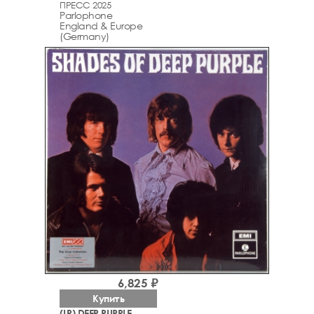
ПРЕСС 2025
Parlophone
England & Europe
(Germany)
6,825 ₽
Купить
(LP) DEEP PURPLE