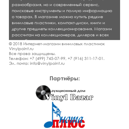
разнообразия, но и современный сервис,
поисковые инструменты и полную информацию
о товарах. В магазине можно купить редкие
виниловые пластинки, компакт-диски, книги и
другие предметы коллекционирования. Магазин
рассчитан на коллекционеров, дилеров и всех
кто любит качественную музыку.
© 2018 Интернет-магазин виниловых пластинок
Vinylpoint.ru
Все права защищены.
Телефон:
+7 (499) 745-07-99
,
+7 (916) 311-17-01
.
Эл. почта:
info@vinylpoint.ru
Партнёры: