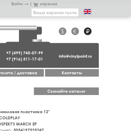
Войти →
|
корзина
Ваша корзина пуста
$
€
₽
+7 (499) 745-07-99
info@vinylpoint.ru
+7 (916) 311-17-01
плата / доставка
Контакты
Скачайте каталог
 Виниловая пластинка 12"
COLDPLAY
SPEKT'S MARCH EP
номер:
5054197525247