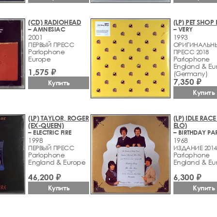
(CD) RADIOHEAD
(LP) PET SHOP
– AMNESIAC
– VERY
2001
1993
ПЕРВЫЙ ПРЕСС
ОРИГИНАЛЬН
Parlophone
ПРЕСС 2018
Europe
Parlophone
England & Eu
1,575 ₽
(Germany)
7,350 ₽
Купить
Купить
(LP) TAYLOR, ROGER
(LP) IDLE RACE
(EX-QUEEN)
ELO)
– ELECTRIC FIRE
– BIRTHDAY PA
1998
1968
ПЕРВЫЙ ПРЕСС
ИЗДАНИЕ 2014
Parlophone
Parlophone
England & Europe
England & Eu
46,200 ₽
6,300 ₽
Купить
Купить