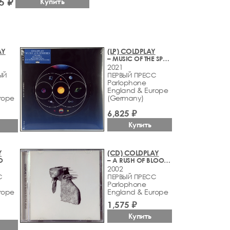
5 ₽
Купить
AY
(LP) COLDPLAY
– MUSIC OF THE SPHERES
2021
ЫЙ
ПЕРВЫЙ ПРЕСС
Parlophone
England & Europe
rope
(Germany)
6,825 ₽
Купить
Y
(CD) COLDPLAY
O
– A RUSH OF BLOOD TO THE HEAD
2002
С
ПЕРВЫЙ ПРЕСС
Parlophone
rope
England & Europe
1,575 ₽
Купить