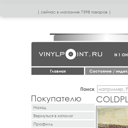
| сeйчас в магазинe 7398 товаров |
N 1 О
Главная
Cостояние / инде
Поиск
Покупателю
COLDPL
Назад
Вернуться в каталог
Профиль