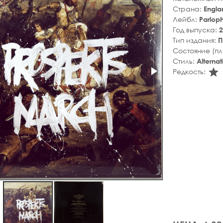
Страна:
Engla
Лейбл:
Parlop
Год выпуска:
2
Тип издания:
П
Состояние (п
Стиль:
Alterna
s
Редкость: