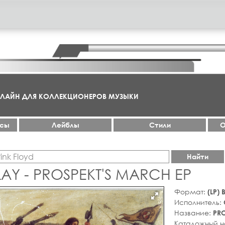
НЛАЙН ДЛЯ КОЛЛЕКЦИОНЕРОВ МУЗЫКИ
ксы
Лейблы
Стили
О
Найти
AY - PROSPEKT'S MARCH EP
Формат:
(LP)
Исполнитель:
Название:
PRO
Каталожный 