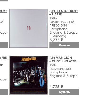
 BOYS
(LP) PET SHOP BOYS
– PLEASE
1986
ЫЙ
ОРИГИНАЛЬНЫЙ
ПРЕСС 2018
Parlophone
rope
England & Europe
(Germany)
5,775 ₽
Купить
 (PRE-
(LP) MARILLION
– CLUTCHING AT STRAWS
RTY
1987
ИЗДАНИЕ 2013
Parlophone
England & Europe
rope
4,725 ₽
Купить