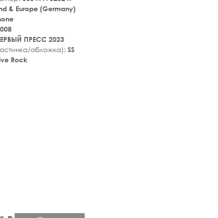
nd & Europe (Germany)
hone
008
ЕРВЫЙ ПРЕСС 2023
ластинка/обложка):
SS
tive Rock
tar_rate