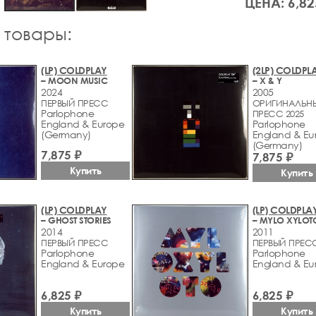
ЦЕНА: 6,82
 товары:
(LP) COLDPLAY
(2LP) COLDPL
– MOON MUSIC
– X & Y
2024
2005
ПЕРВЫЙ ПРЕСС
ОРИГИНАЛЬН
Parlophone
ПРЕСС 2025
England & Europe
Parlophone
(Germany)
England & Eu
(Germany)
7,875 ₽
7,875 ₽
Купить
Купить
(LP) COLDPLAY
(LP) COLDPLA
– GHOST STORIES
– MYLO XYLOT
2014
2011
ПЕРВЫЙ ПРЕСС
ПЕРВЫЙ ПРЕС
Parlophone
Parlophone
England & Europe
England & Eu
6,825 ₽
6,825 ₽
Купить
Купить