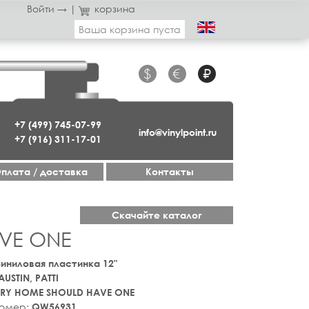
Войти →
|
корзина
Ваша корзина пуста
$
€
₽
+7 (499) 745-07-99
info@vinylpoint.ru
+7 (916) 311-17-01
плата / доставка
Контакты
Скачайте каталог
AVE ONE
 Виниловая пластинка 12"
AUSTIN, PATTI
ERY HOME SHOULD HAVE ONE
номер:
QW56931