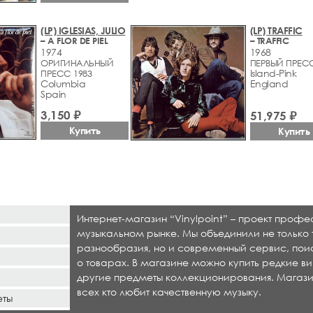
(LP) IGLESIAS, JULIO
(LP) TRAFFIC
– A FLOR DE PIEL
– TRAFFIC
1974
1968
ОРИГИНАЛЬНЫЙ
ПЕРВЫЙ ПРЕС
Island-Pink
ПРЕСС 1983
Columbia
England
Spain
3,150 ₽
51,975 ₽
Купить
Купить
Интернет-магазин “Vinylpoint” – проект проф
музыкальном рынке. Мы объединили не только 
разнообразия, но и современный сервис, по
о товарах. В магазине можно купить редкие ви
другие предметы коллекционирования. Магази
всех кто любит качественную музыку.
еты