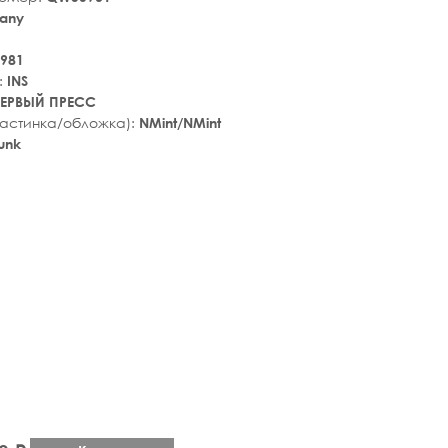
any
981
:
INS
ЕРВЫЙ ПРЕСС
ластинка/обложка):
NMint/NMint
unk