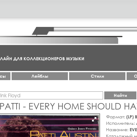
НЛАЙН ДЛЯ КОЛЛЕКЦИОНЕРОВ МУЗЫКИ
ксы
Лейблы
Стили
О
Найти
 PATTI - EVERY HOME SHOULD H
Формат:
(LP)
Исполнитель:
Название:
EV
Каталожный 