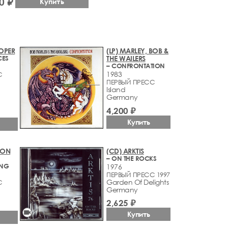
0 ₽
Купить
OOPER
(LP) MARLEY, BOB &
CES
THE WAILERS
– CONFRONTATION
1983
С
ПЕРВЫЙ ПРЕСС
Island
Germany
4,200 ₽
Купить
SON
(CD) ARKTIS
– ON THE ROCKS
ING
1976
ПЕРВЫЙ ПРЕСС 1997
Garden Of Delights
С
Germany
2,625 ₽
videocam
Купить