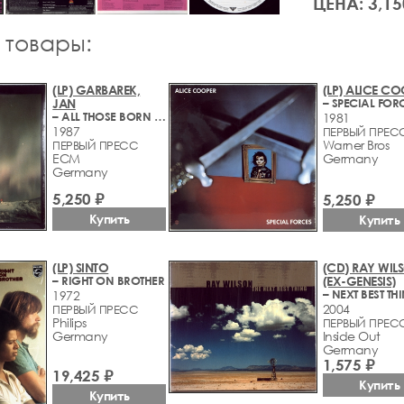
ЦЕНА: 3,15
 товары:
(LP) GARBAREK,
(LP) ALICE C
JAN
– SPECIAL FOR
– ALL THOSE BORN WITH WINGS
1981
1987
ПЕРВЫЙ ПРЕС
Warner Bros
ПЕРВЫЙ ПРЕСС
ECM
Germany
Germany
5,250 ₽
5,250 ₽
Купить
Купить
(LP) SINTO
(CD) RAY WIL
– RIGHT ON BROTHER
(EX-GENESIS)
– NEXT BEST TH
1972
2004
ПЕРВЫЙ ПРЕСС
Philips
ПЕРВЫЙ ПРЕС
Germany
Inside Out
Germany
1,575 ₽
19,425 ₽
Купить
Купить