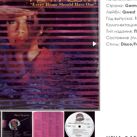
Страна:
Germ
Лейбл:
Qwest
Год выпуска:
1
Комплектация
Тип издания:
П
Состояние (п
Стиль:
Disco/F