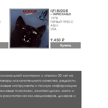
(LP) BUDGIE
– IMPECKABLE
1978
С
ПЕРВЫЙ ПРЕСС
A&M
USA
9,450 ₽
Купить
ессиональной компании с опытом 30 лет на
товары исключительного качества, редкости,
исковые инструменты и полную информацию
ниловые пластинки, компакт-диски, книги и
н рассчитан на коллекционеров, дилеров и