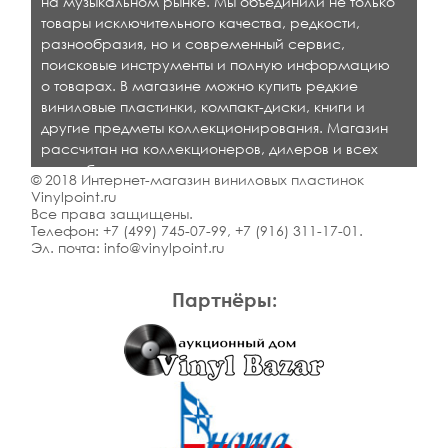
на музыкальном рынке. Мы объединили не только
товары исключительного качества, редкости,
разнообразия, но и современный сервис,
поисковые инструменты и полную информацию
о товарах. В магазине можно купить редкие
виниловые пластинки, компакт-диски, книги и
другие предметы коллекционирования. Магазин
рассчитан на коллекционеров, дилеров и всех
кто любит качественную музыку.
© 2018 Интернет-магазин виниловых пластинок
Vinylpoint.ru
Все права защищены.
Телефон:
+7 (499) 745-07-99
,
+7 (916) 311-17-01
.
Эл. почта:
info@vinylpoint.ru
Партнёры: