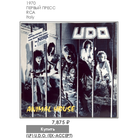
1970
ПЕРВЫЙ ПРЕСС
RCA
Italy
7,875 ₽
Купить
(LP) U.D.O. (EX-ACCEPT)