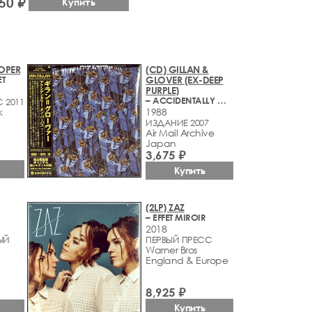
50 ₽
Купить
OOPER
(CD) GILLAN &
ET
GLOVER (EX-DEEP
PURPLE)
– ACCIDENTALLY ON PURPOSE
 2011
k
1988
ИЗДАНИЕ 2007
Air Mail Archive
Japan
3,675 ₽
Купить
(2LP) ZAZ
– EFFET MIROIR
2018
ЫЙ
ПЕРВЫЙ ПРЕСС
Warner Bros
England & Europe
8,925 ₽
Купить