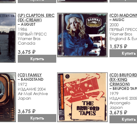
(LP) CLAPTON, ERIC
(CD) MADON
(EX-CREAM)
– MUSIC
– AUGUST
2000
1986
ПЕРВЫЙ ПРЕС
Warner Bros
ПЕРВЫЙ ПРЕСС
Warner Bros
England & Eu
Canada
1,575 ₽
3,675 ₽
Купить
Купить
(CD) FAMILY
(CD) BRUFORD,
– BANDSTAND
(EX-KING
CRIMSON)
1972
– BRUFORD TAP
ИЗДАНИЕ 2004
Air Mail Archive
1979
Japan
ИЗДАНИЕ 2005
Arcаngelo
Japan
3,675 ₽
3,675 ₽
Купить
Купить