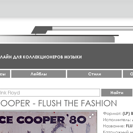
НЛАЙН ДЛЯ КОЛЛЕКЦИОНЕРОВ МУЗЫКИ
ксы
Лейблы
Стили
О
Найти
OOPER - FLUSH THE FASHION
Формат:
(LP)
Исполнитель:
Название:
FLU
Каталожный 