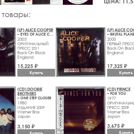
ЦЕНА: 11,5
 товары:
(LP) ALICE COOPER
(LP) ALICE C
– EYES OF ALICE COOPER
– BRUTAL PLAN
2003
2000
ОРИГИНАЛЬНЫЙ
ПЕРВЫЙ ПРЕСС
Back On Blac
ПРЕСС 2011
Back On Black
England
England
15,225 ₽
17,325 ₽
Купить
Купить
(CD) DOOBIE
(CD) PRINCE
BROTHERS
– FOR YOU
– ONE STEP CLOSER
1977
1980
ОРИГИНАЛЬН
ИЗДАНИЕ 2009
ПРЕСС 2009
Warner Bros
Warner Bros
Japan
Japan
3,675 ₽
3,150 ₽
Купить
Купить