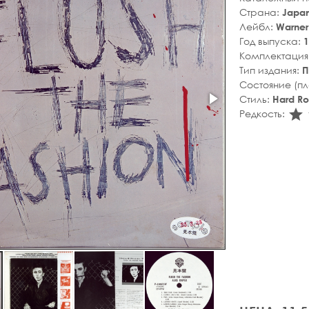
Страна:
Japa
Лейбл:
Warner
Год выпуска:
1
Комплектация
Тип издания:
П
Состояние (п
Стиль:
Hard R
s
Редкость: