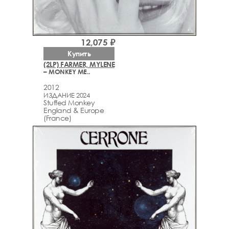
12,075 ₽
Купить
(2LP) FARMER, MYLENE
– MONKEY ME..
2012
ИЗДАНИЕ 2024
Stuffed Monkey
England & Europe
(France)