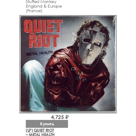
Stuffed Monkey
England & Europe
(France)
4,725 ₽
Купить
(LP) QUIET RIOT
– METAL HEALTH