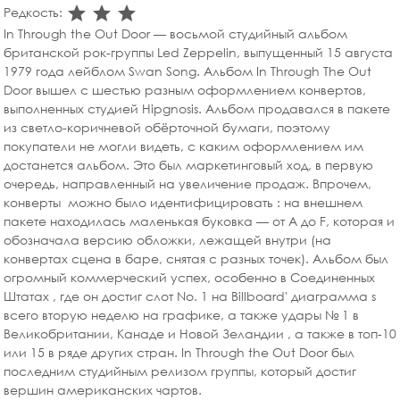
star_rate
star_rate
star_rate
Редкость:
In Through the Out Door — восьмой студийный альбом
британской рок-группы Led Zeppelin, выпущенный 15 августа
1979 года лейблом Swan Song. Альбом In Through The Out
Door вышел с шестью разным оформлением конвертов,
выполненных студией Hipgnosis. Альбом продавался в пакете
из светло-коричневой обёрточной бумаги, поэтому
покупатели не могли видеть, с каким оформлением им
достанется альбом. Это был маркетинговый ход, в первую
очередь, направленный на увеличение продаж. Впрочем,
конверты можно было идентифицировать : на внешнем
пакете находилась маленькая буковка — от A до F, которая и
обозначала версию обложки, лежащей внутри (на
конвертах сцена в баре, снятая с разных точек). Альбом был
огромный коммерческий успех, особенно в Соединенных
Штатах , где он достиг слот No. 1 на Billboard' диаграмма s
всего вторую неделю на графике, а также удары № 1 в
Великобритании, Канаде и Новой Зеландии , а также в топ-10
или 15 в ряде других стран. In Through the Out Door был
последним студийным релизом группы, который достиг
вершин американских чартов.