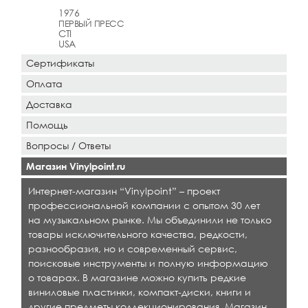
1976
ПЕРВЫЙ ПРЕСС
CTI
USA
Сертификаты
Оплата
Доставка
Помощь
Вопросы / Ответы
Магазин Vinylpoint.ru
Интернет-магазин “Vinylpoint” – проект
профессиональной компании с опытом 30 лет
на музыкальном рынке. Мы объединили не только
товары исключительного качества, редкости,
разнообразия, но и современный сервис,
поисковые инструменты и полную информацию
о товарах. В магазине можно купить редкие
виниловые пластинки, компакт-диски, книги и
другие предметы коллекционирования. Магазин