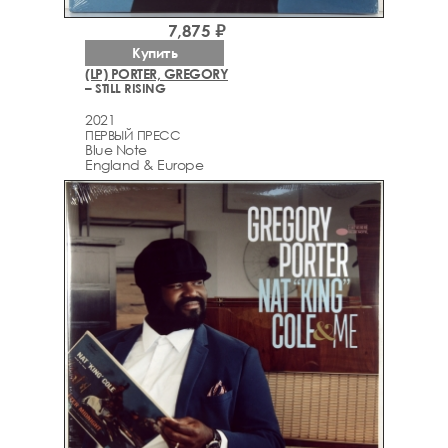
7,875 ₽
Купить
(LP) PORTER, GREGORY
– STILL RISING
2021
ПЕРВЫЙ ПРЕСС
Blue Note
England & Europe