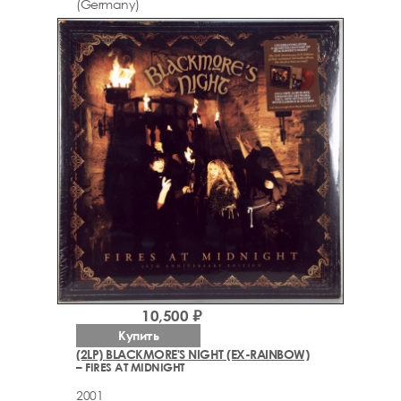
(Germany)
10,500 ₽
Купить
(2LP) BLACKMORE'S NIGHT (EX-RAINBOW)
– FIRES AT MIDNIGHT
2001