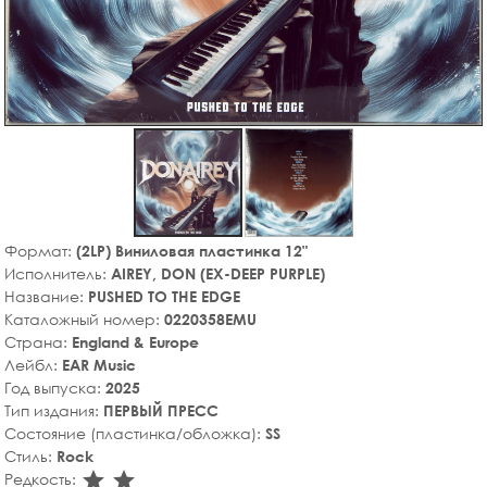
Формат:
(2LP) Виниловая пластинка 12"
Исполнитель:
AIREY, DON (EX-DEEP PURPLE)
Название:
PUSHED TO THE EDGE
Каталожный номер:
0220358EMU
Страна:
England & Europe
Лейбл:
EAR Music
Год выпуска:
2025
Тип издания:
ПЕРВЫЙ ПРЕСС
Состояние (пластинка/обложка):
SS
Стиль:
Rock
star_rate
star_rate
Редкость: