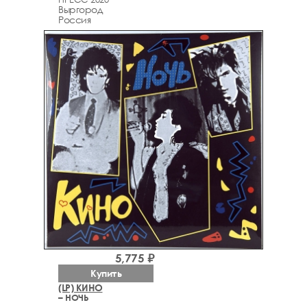
Выргород
Россия
5,775 ₽
Купить
(LP) КИНО
– НОЧЬ