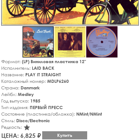
Формат:
(LP) Виниловая пластинка 12"
Исполнитель:
LAID BACK
Название:
PLAY IT STRAIGHT
Каталожный номер:
MDLP6260
Страна:
Danmark
Лейбл:
Medley
Год выпуска:
1985
Тип издания:
ПЕРВЫЙ ПРЕСС
Состояние (пластинка/обложка):
NMint/NMint
Стиль:
Disco/Electronic
star_rate
Редкость:
ЦЕНА: 6,825 ₽
Купить