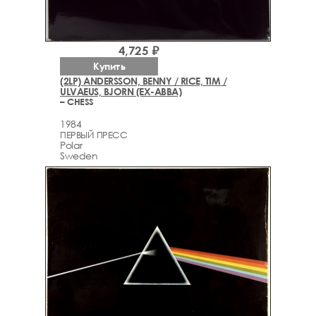
4,725 ₽
Купить
(2LP) ANDERSSON, BENNY / RICE, TIM /
ULVAEUS, BJORN (EX-ABBA)
– CHESS
1984
ПЕРВЫЙ ПРЕСС
Polar
Sweden