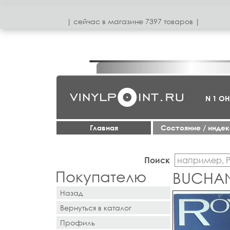
| сeйчас в магазинe 7397 товаров |
N 1 О
Главная
Cостояние / инде
Поиск
Покупателю
BUCHAN
Назад
Вернуться в каталог
Профиль