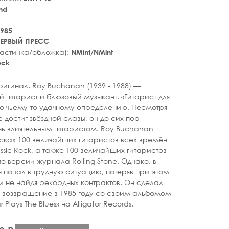
nd
985
ЕРВЫЙ ПРЕСС
ластинка/обложка):
NMint/NMint
ock
tar_rate
игинал. Roy Buchanan (1939 - 1988) —
гитарист и блюзовый музыкант. «Гитарист для
по чьему-то удачному определению. Несмотря
не достиг звёздной славы, он до сих пор
нь влиятельным гитаристом. Roy Buchanan
сках 100 величайших гитаристов всех времён
ssic Rock, а также 100 величайших гитаристов
о версии журнала Rolling Stone. Однако, в
н попал в трудную ситуацию, потеряв при этом
и не найдя рекордных контрактов. Он сделал
возвращение в 1985 году со своим альбомом
 Plays The Blues» на Alligator Records.