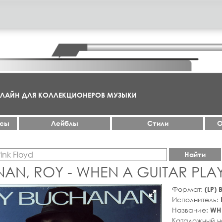
НЛАЙН ДЛЯ КОЛЛЕКЦИОНЕРОВ МУЗЫКИ
ксы
Лейблы
Стили
О
Найти
AN, ROY - WHEN A GUITAR PLAY
Формат:
(LP)
Исполнитель:
Название:
WHE
Каталожный 