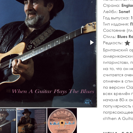
Страна:
Engla
Лейбл:
Sonet
Год выпуска:
1
Тип издания:
П
Состояние (п
Стиль:
Blues R
s
Редкость:
Британский ор
американский 
гитаристов», 
на то, что он 
считается оче
отмечен в спи
по версии Cla
всех времён п
начале 80-х о
популярность 
потрясающее 
«When A Guitar