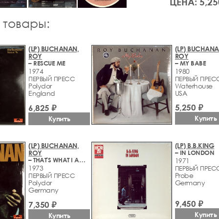
ЦЕНА: 5,25
 товары:
(LP) BUCHANAN,
(LP) BUCHANA
ROY
ROY
– RESCUE ME
– MY BABE
1974
1980
ПЕРВЫЙ ПРЕСС
ПЕРВЫЙ ПРЕС
Polydor
Waterhouse
England
USA
5,250 ₽
6,825 ₽
Купить
Купить
(LP) BUCHANAN,
(LP) B.B.KING
ROY
– IN LONDON
– THAT'S WHAT I AM HERE FOR
1971
1973
ПЕРВЫЙ ПРЕС
Probe
ПЕРВЫЙ ПРЕСС
Polydor
Germany
Germany
9,450 ₽
7,350 ₽
Купить
Купить