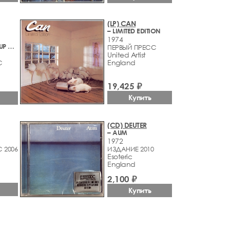
(LP) CAN
– LIMITED EDITION
1974
– ALL DRESSED UP AND NOWHERE TO GO
ПЕРВЫЙ ПРЕСС
United Artist
England
С
19,425 ₽
Купить
(CD) DEUTER
– AUM
1972
 2006
ИЗДАНИЕ 2010
Esoteric
England
2,100 ₽
Купить