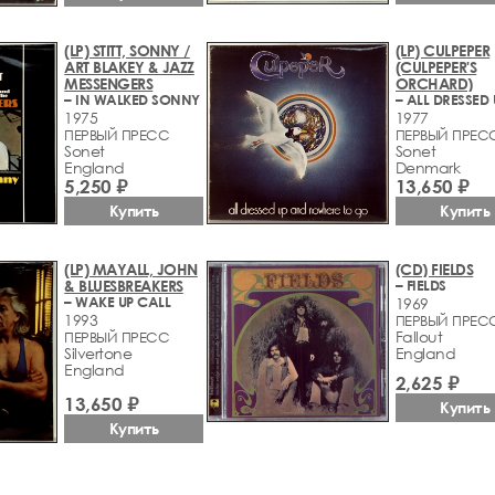
(LP) STITT, SONNY /
(LP) CULPEPER
ART BLAKEY & JAZZ
(CULPEPER'S
MESSENGERS
ORCHARD)
– IN WALKED SONNY
1975
1977
ПЕРВЫЙ ПРЕСС
ПЕРВЫЙ ПРЕС
Sonet
Sonet
England
Denmark
5,250 ₽
13,650 ₽
Купить
Купить
(LP) MAYALL, JOHN
(CD) FIELDS
& BLUESBREAKERS
– FIELDS
– WAKE UP CALL
1969
1993
ПЕРВЫЙ ПРЕСС
Fallout
ПЕРВЫЙ ПРЕСС
Silvertone
England
England
2,625 ₽
13,650 ₽
Купить
Купить