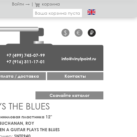
Войти →
|
корзина
Ваша корзина пуста
$
€
₽
+7 (499) 745-07-99
info@vinylpoint.ru
+7 (916) 311-17-01
плата / доставка
Контакты
Скачайте каталог
S THE BLUES
 Виниловая пластинка 12"
BUCHANAN, ROY
N A GUITAR PLAYS THE BLUES
номер:
SNTF940