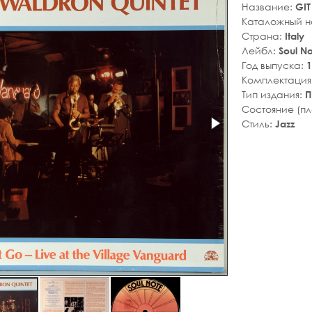
Название:
GIT
Каталожный 
Страна:
Italy
Лейбл:
Soul N
Год выпуска:
1
Комплектация
Тип издания:
П
Состояние (п
Стиль:
Jazz