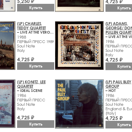
5,250 ₽
4,725 ₽
Купить
Купить
(LP) CHARLES,
(LP) ADAMS,
TEDDY QUARTET
GEORGE/ DO
– LIVE AT THE VERONA JAZZ FESTIVAL, 1988
PULLEN QUART
1988
1986
ПЕРВЫЙ ПРЕСС 1989
Soul Note
ПЕРВЫЙ ПРЕС
Italy
Soul Note
Italy
4,725 ₽
4,725 ₽
Купить
Купить
(LP) KONITZ, LEE
(LP) PAUL BLEY
QUARTET
GROUP
– IDEAL SCENE
– HOT
1986
1986
ПЕРВЫЙ ПРЕСС
ПЕРВЫЙ ПРЕС
Soul Note
Soul Note
Italy
England & Eu
(Italy)
4,725 ₽
4,725 ₽
Купить
Купить