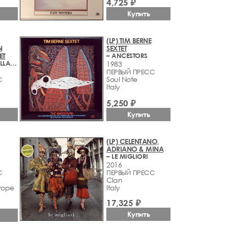
4,725 ₽
Купить
(LP) TIM BERNE
N
SEXTET
ET
– ANCESTORS
– LIVE AT THE VILLAGE VANGUARD - VOL. 2
1983
ПЕРВЫЙ ПРЕСС
Soul Note
С
Italy
5,250 ₽
Купить
(LP) CELENTANO,
ADRIANO & MINA
– LE MIGLIORI
2016
С
ПЕРВЫЙ ПРЕСС
Clan
rope
Italy
17,325 ₽
Купить