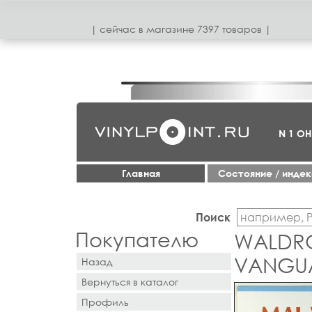
| сeйчас в магазинe 7397 товаров |
N 1 О
Главная
Cостояние / инде
Поиск
Покупателю
WALDRON
VANGU
Назад
Вернуться в каталог
Профиль