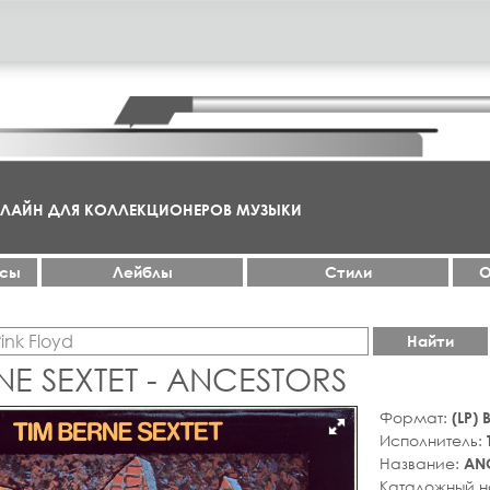
НЛАЙН ДЛЯ КОЛЛЕКЦИОНЕРОВ МУЗЫКИ
ксы
Лейблы
Стили
О
Найти
NE SEXTET - ANCESTORS
Формат:
(LP)
Исполнитель:
Название:
AN
Каталожный 