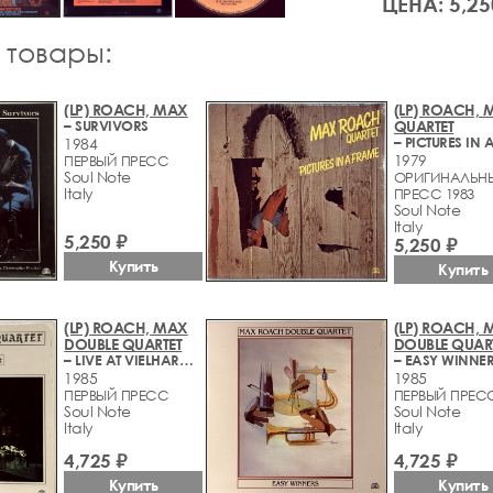
ЦЕНА: 5,25
 товары:
(LP) ROACH, MAX
(LP) ROACH, 
– SURVIVORS
QUARTET
1984
1979
ПЕРВЫЙ ПРЕСС
Soul Note
ОРИГИНАЛЬН
Italy
ПРЕСС 1983
Soul Note
Italy
5,250 ₽
5,250 ₽
Купить
Купить
(LP) ROACH, MAX
(LP) ROACH, 
DOUBLE QUARTET
DOUBLE QUAR
– LIVE AT VIELHARMONIE
– EASY WINNE
1985
1985
ПЕРВЫЙ ПРЕСС
ПЕРВЫЙ ПРЕС
Soul Note
Soul Note
Italy
Italy
4,725 ₽
4,725 ₽
Купить
Купить