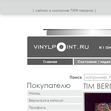
| сeйчас в магазинe 7398 товаров |
N 1 О
Главная
Cостояние / инде
Поиск
Покупателю
TIM BER
Назад
Вернуться в каталог
Профиль