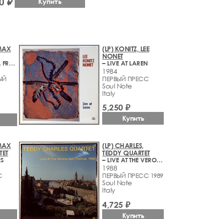
0 ₽
Купить
MAX
(LP) KONITZ, LEE
NONET
– PICTURES IN A FRAME
– LIVE AT LAREN
1984
ЫЙ
ПЕРВЫЙ ПРЕСС
Soul Note
Italy
5,250 ₽
Купить
MAX
(LP) CHARLES,
TET
TEDDY QUARTET
RS
– LIVE AT THE VERONA JAZZ FESTIVAL, 1988
1988
С
ПЕРВЫЙ ПРЕСС 1989
Soul Note
Italy
4,725 ₽
Купить