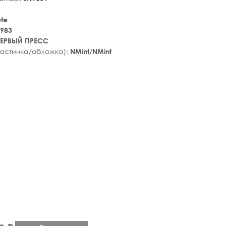
ote
983
ЕРВЫЙ ПРЕСС
ластинка/обложка):
NMint/NMint
tar_rate