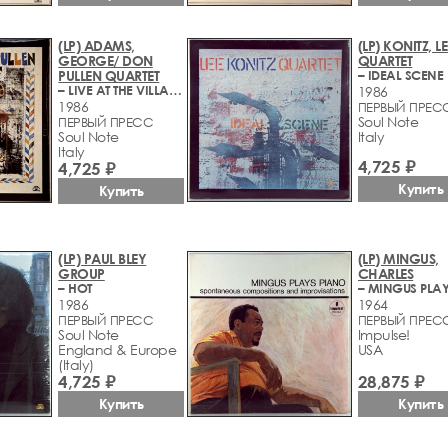
(LP) ADAMS,
(LP) KONITZ, LE
GEORGE/ DON
QUARTET
PULLEN QUARTET
– IDEAL SCENE
– LIVE AT THE VILLAGE VANGUARD - VOL. 2
1986
1986
ПЕРВЫЙ ПРЕС
Soul Note
ПЕРВЫЙ ПРЕСС
Soul Note
Italy
Italy
4,725 ₽
4,725 ₽
Купить
Купить
(LP) PAUL BLEY
(LP) MINGUS,
GROUP
CHARLES
– HOT
1986
1964
ПЕРВЫЙ ПРЕСС
ПЕРВЫЙ ПРЕС
Soul Note
Impulse!
England & Europe
USA
(Italy)
28,875 ₽
4,725 ₽
Купить
Купить