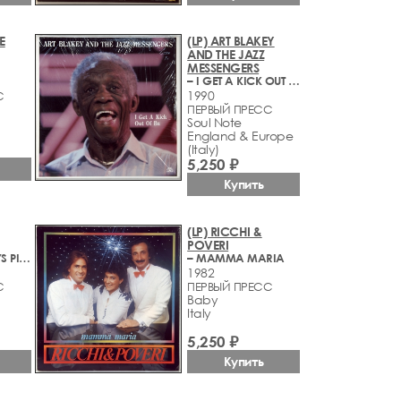
E
(LP) ART BLAKEY
AND THE JAZZ
MESSENGERS
– I GET A KICK OUT OF BU
1990
С
ПЕРВЫЙ ПРЕСС
Soul Note
England & Europe
(Italy)
5,250 ₽
Купить
(LP) RICCHI &
POVERI
– MINGUS PLAYS PIANO
– MAMMA MARIA
1982
С
ПЕРВЫЙ ПРЕСС
Baby
Italy
5,250 ₽
Купить