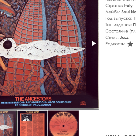
Страна:
Italy
Лейбл:
Soul N
Год выпуска:
1
Тип издания:
П
Состояние (п
Стиль:
Jazz
s
Редкость: