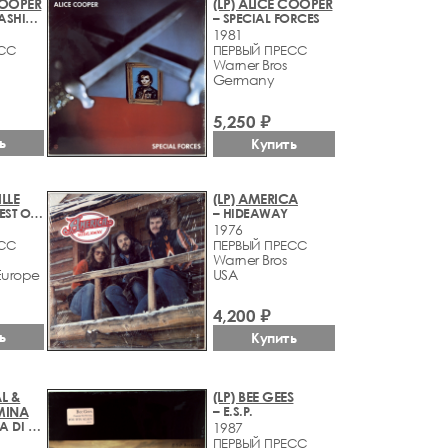
COOPER
(LP) ALICE COOPER
– FLUSH THE FASHION
– SPECIAL FORCES
1981
ЕСС
ПЕРВЫЙ ПРЕСС
Warner Bros
Germany
5,250 ₽
ь
Купить
LLE
(LP) AMERICA
– FOREVER! BEST OF 40 YEARS
– HIDEAWAY
1976
ЕСС
ПЕРВЫЙ ПРЕСС
Warner Bros
Europe
USA
4,200 ₽
ь
Купить
AL &
(LP) BEE GEES
MINA
– E.S.P.
– FOTOGRAFIA DI UN MOMENTO
1987
ПЕРВЫЙ ПРЕСС