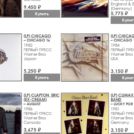
England & 
9,450 ₽
(Germany)
5,775 ₽
Купить
Купит
(LP) CHICAGO
(LP) CHICA
– CHICAGO 16
– CHICAGO 
1982
1984
ПЕРВЫЙ ПРЕСС
ПЕРВЫЙ ПР
Warner Bros
Warner Bros
Japan
USA
5,250 ₽
3,150 ₽
Купить
Купит
(LP) CLAPTON, ERIC
(LP) CLIMAX
(EX-CREAM)
BAND
– AUGUST
– LUCKY FOR
1986
1981
ПЕРВЫЙ ПРЕСС
ПЕРВЫЙ ПР
Warner Bros
Warner Bros
Canada
Germany
3,675 ₽
3,150 ₽