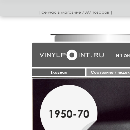
| сeйчас в магазинe 7397 товаров |
N 1 О
Главная
Cостояние / инде
1950-70
1960-70