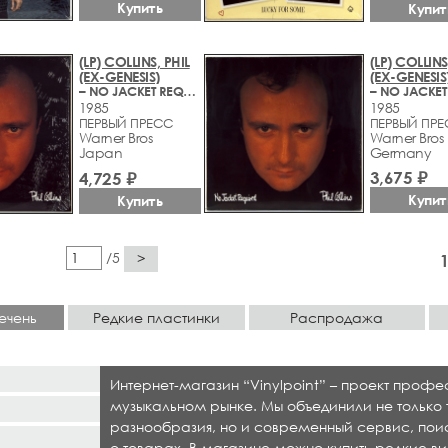
Купить
Купит
(LP) COLLINS, PHIL
(LP) COLLINS
(EX-GENESIS)
(EX-GENESIS
– NO JACKET REQUIRED
1985
1985
ПЕРВЫЙ ПРЕСС
ПЕРВЫЙ ПР
Warner Bros
Warner Bros
Japan
Germany
3,675 ₽
4,725 ₽
Купит
Купить
/5
>
ечень
Редкие пластинки
Распродажа
Интернет-магазин “Vinylpoint” – проект проф
музыкальном рынке. Мы объединили не только 
разнообразия, но и современный сервис, по
о товарах. В магазине можно купить редкие ви