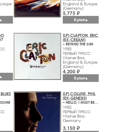
Europe
England & Europe
(Germany)
5,775 ₽
ь
Купить
GO
(LP) CLAPTON, ERIC
17
(EX-CREAM)
– BEHIND THE SUN
1985
ЕСС
ПЕРВЫЙ ПРЕСС
Warner Bros
England & Europe
(Germany)
4,200 ₽
ь
Купить
 BLUES
(LP) COLLINS, PHIL
(EX-GENESIS)
 SOME
– HELLO, I MUST BE GOING
1982
ЕСС
ПЕРВЫЙ ПРЕСС
Warner Bros
Germany
3,150 ₽