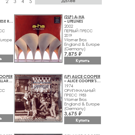
Далее
1
2
3
4
5
(2LP) A-HA
– STAY ON THESE ROADS
– LIFELINES
2002
ЕСС
ПЕРВЫЙ ПРЕСС
2019
Europe
Warner Bros
England & Europe
(Germany)
7,875 ₽
ь
Купить
COOPER
(LP) ALICE COOPER
– BILLION DOLLAR BABIES
– ALICE COOPER'S GREATEST HITS
1974
ЕСС
ОРИГИНАЛЬНЫЙ
ПРЕСС 1983
Warner Bros
England & Europe
(Germany)
3,675 ₽
ь
Купить