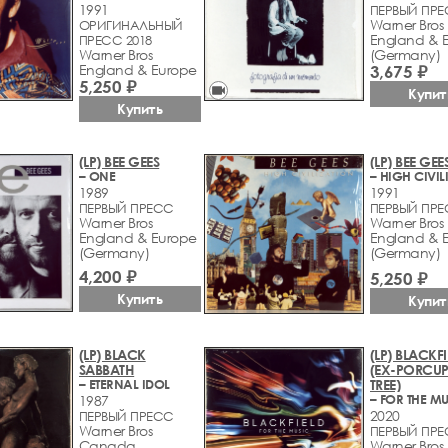
1991
ПЕРВЫЙ ПР
Warner Bros
ОРИГИНАЛЬНЫЙ
England & 
ПРЕСС 2018
Warner Bros
(Germany)
England & Europe
3,675 ₽
5,250 ₽
videocam
Купит
Купить
(LP) BEE GEES
(LP) BEE GEE
– ONE
1989
1991
ПЕРВЫЙ ПРЕСС
ПЕРВЫЙ ПР
Warner Bros
Warner Bros
England & Europe
England & 
(Germany)
(Germany)
4,200 ₽
5,250 ₽
Купить
Купит
(LP) BLACK
(LP) BLACKF
SABBATH
(EX-PORCUP
– ETERNAL IDOL
TREE)
– FOR THE M
1987
2020
ПЕРВЫЙ ПРЕСС
Warner Bros
ПЕРВЫЙ ПР
Canada
Warner Bros