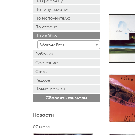
По формату
По типу издания
- Выбор -
По исполнителю
- Выбор -
По стране
- Поиск или выбор -
По лейблу
- Поиск или выбор -
Warner Bros
Рубрики
Состояние
Стиль
Редкое
Новыe рeлизы
Сбросить фильтры
Новости
07 июля