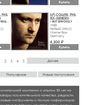
ь
Купить
, PHIL
(LP) COLLINS, PHIL
)
(EX-GENESIS)
– NO JACKET REQUIRED
– BUT SERIOUSLY
1989
ЕСС
ПЕРВЫЙ ПРЕСС
Warner Bros
Germany
4,200 ₽
ь
Купить
Далее
1
2
3
4
5
Популярное
Новые поступления
ессиональной компании с опытом 30 лет на
товары исключительного качества, редкости,
исковые инструменты и полную информацию
ниловые пластинки, компакт-диски, книги и