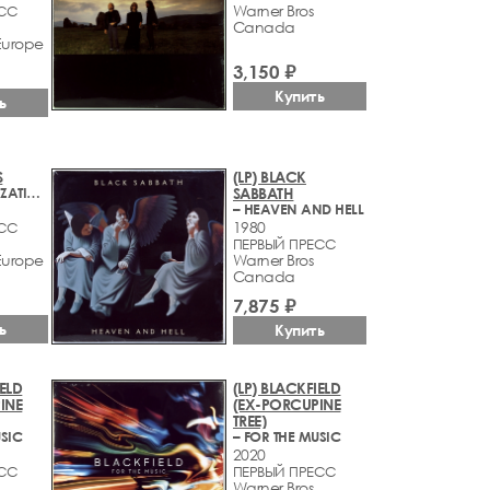
Warner Bros
ЕСС
Canada
Europe
3,150 ₽
Купить
ь
S
(LP) BLACK
– HIGH CIVILIZATION
SABBATH
– HEAVEN AND HELL
1980
ЕСС
ПЕРВЫЙ ПРЕСС
Europe
Warner Bros
Canada
7,875 ₽
ь
Купить
IELD
(LP) BLACKFIELD
INE
(EX-PORCUPINE
TREE)
USIC
– FOR THE MUSIC
2020
ЕСС
ПЕРВЫЙ ПРЕСС
Warner Bros