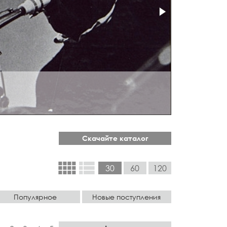
 ПОП
Скачайте каталог
view_comfy
view_list
30
60
120
Популярное
Новые поступления