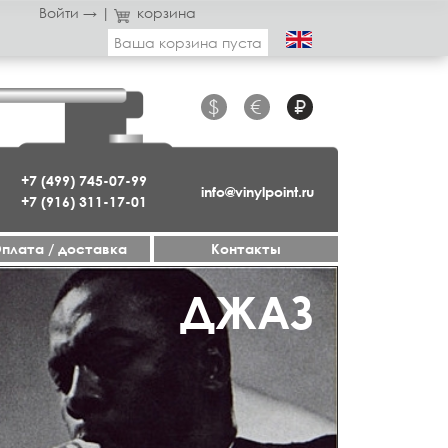
Войти →
|
корзина
Ваша корзина пуста
$
€
₽
+7 (499) 745-07-99
info@vinylpoint.ru
+7 (916) 311-17-01
плата / доставка
Контакты
РЕДКОЕ
ДЖАЗ