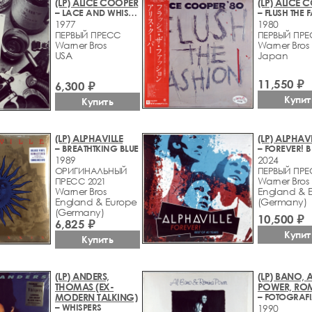
(LP) ALICE COOPER
(LP) ALICE 
– LACE AND WHISKEY
1977
1980
ПЕРВЫЙ ПРЕСС
ПЕРВЫЙ ПР
Warner Bros
Warner Bros
USA
Japan
11,550 ₽
6,300 ₽
Купит
Купить
(LP) ALPHAVILLE
(LP) ALPHAVI
– BREATHTKING BLUE
1989
2024
ОРИГИНАЛЬНЫЙ
ПЕРВЫЙ ПР
Warner Bros
ПРЕСС 2021
Warner Bros
England & 
England & Europe
(Germany)
(Germany)
10,500 ₽
6,825 ₽
Купит
Купить
(LP) ANDERS,
(LP) BANO, 
THOMAS (EX-
POWER, RO
MODERN TALKING)
– WHISPERS
1990