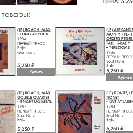
ЦЕНА: 5,25
 товары:
(LP) ROACH, MAX
(LP) ALEXANDE
– LONG AS YOU'RE LIVING
MONTY / N.-H
ORSTED PEDER
1984
TATE, GRADY
ПЕРВЫЙ ПРЕСС
– THREESOME
Enja
Germany
1986
ПЕРВЫЙ ПРЕС
Soul Note
5,250 ₽
Italy
5,250 ₽
Купить
Купить
(LP) ROACH, MAX
(LP) KONITZ, LE
DOUBLE QUARTET
NONET
– BRIGHT MOMENTS
– LIVE AT LARE
1987
1984
ПЕРВЫЙ ПРЕСС
ПЕРВЫЙ ПРЕС
Soul Note
Soul Note
Italy
Italy
5,250 ₽
5,250 ₽