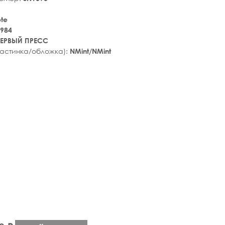
ote
984
ЕРВЫЙ ПРЕСС
ластинка/обложка):
NMint/NMint
tar_rate