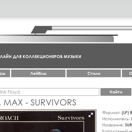
НЛАЙН ДЛЯ КОЛЛЕКЦИОНЕРОВ МУЗЫКИ
ксы
Лейблы
Стили
О
Найти
 MAX - SURVIVORS
Формат:
(LP)
Исполнитель:
Название:
SU
Каталожный 