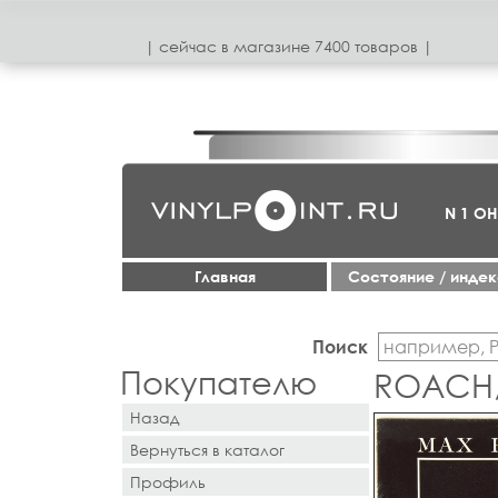
| сeйчас в магазинe 7400 товаров |
N 1 О
Главная
Cостояние / инде
Поиск
Покупателю
ROACH,
Назад
Вернуться в каталог
Профиль