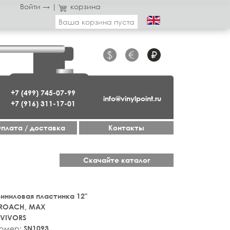
Войти →
|
корзина
Ваша корзина пуста
$
€
₽
+7 (499) 745-07-99
info@vinylpoint.ru
+7 (916) 311-17-01
плата / доставка
Контакты
Скачайте каталог
 Виниловая пластинка 12"
ROACH, MAX
RVIVORS
номер:
SN1093