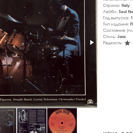
Страна:
Italy
Лейбл:
Soul N
Год выпуска:
1
Тип издания:
П
Состояние (п
Стиль:
Jazz
s
Редкость: