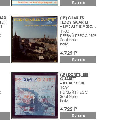
Купить
MAX
(LP) CHARLES,
TET
TEDDY QUARTET
RS
– LIVE AT THE VERONA JAZZ FESTIVAL, 1988
1988
С
ПЕРВЫЙ ПРЕСС 1989
Soul Note
Italy
4,725 ₽
Купить
(LP) KONITZ, LEE
QUARTET
– IDEAL SCENE
1986
С
ПЕРВЫЙ ПРЕСС
Soul Note
Italy
4,725 ₽
Купить