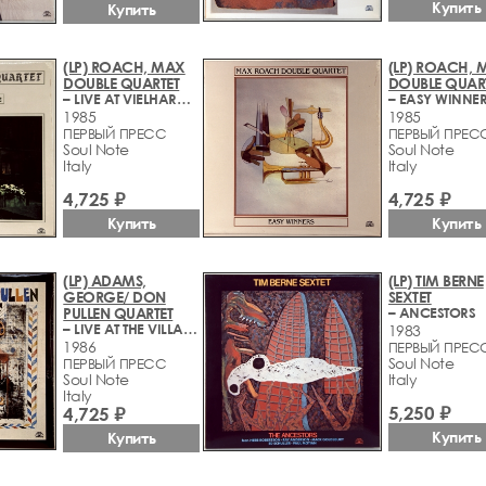
Купить
Купить
(LP) ROACH, MAX
(LP) ROACH, 
DOUBLE QUARTET
DOUBLE QUAR
– LIVE AT VIELHARMONIE
– EASY WINNE
1985
1985
ПЕРВЫЙ ПРЕСС
ПЕРВЫЙ ПРЕС
Soul Note
Soul Note
Italy
Italy
4,725 ₽
4,725 ₽
Купить
Купить
(LP) ADAMS,
(LP) TIM BERNE
GEORGE/ DON
SEXTET
PULLEN QUARTET
– ANCESTORS
– LIVE AT THE VILLAGE VANGUARD - VOL. 2
1983
1986
ПЕРВЫЙ ПРЕС
Soul Note
ПЕРВЫЙ ПРЕСС
Soul Note
Italy
Italy
5,250 ₽
4,725 ₽
Купить
Купить