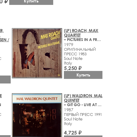
0 ₽
Купить
R,
(LP) ROACH, MAX
.
QUARTET
SEN /
– PICTURES IN A FRAME
1979
ОРИГИНАЛЬНЫЙ
ПРЕСС 1983
Soul Note
С
Italy
5,250 ₽
Купить
E
(LP) WALDRON, MAL
QUINTET
N
– GIT GO - LIVE AT THE VILLAGE VANGUARD
1987
С
ПЕРВЫЙ ПРЕСС 1991
Soul Note
Italy
4,725 ₽