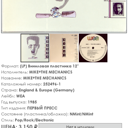
Формат:
(LP) Виниловая пластинка 12"
Исполнитель:
MIKE+THE MECHANICS
Название:
MIKE+THE MECHANICS
Каталожный номер:
252496-1
Страна:
England & Europe (Germany)
Лейбл:
WEA
Год выпуска:
1985
Тип издания:
ПЕРВЫЙ ПРЕСС
Состояние (пластинка/обложка):
NMint/NMint
Стиль:
Pop/Rock/Electronic
ЦЕНА: 3,150 ₽
Нет в наличии